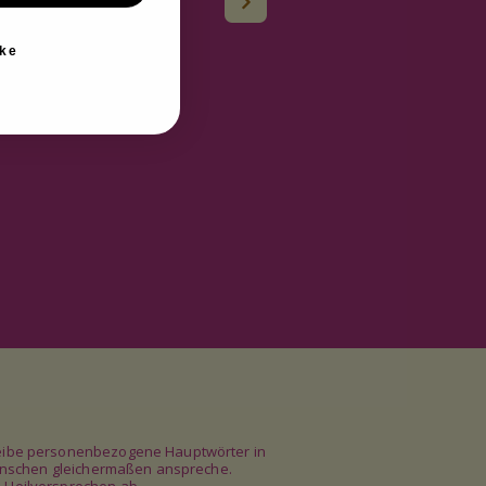
wnloads
ke
chreibe personenbezogene Hauptwörter in
e Menschen gleichermaßen anspreche.