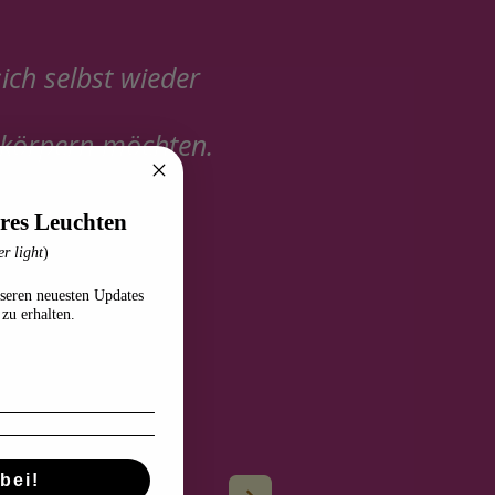
ich selbst wieder
rkörpern möchten.
res Leuchten
r light
)
seren neuesten Updates
zu erhalten.
bei!