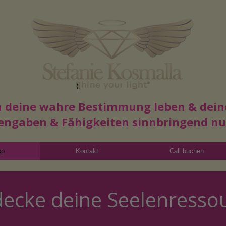
Read More
in deine wahre Bestimmung leben & dein
engaben & Fähigkeiten sinnbringend n
op
Kontakt
Call buchen
decke deine Seelenresso