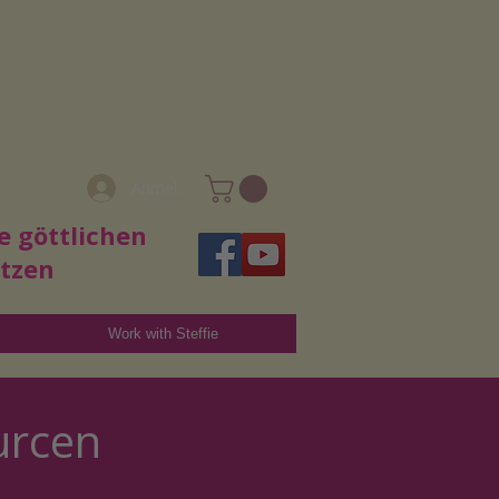
Anmelden
e göttlichen
utzen
Work with Steffie
urcen