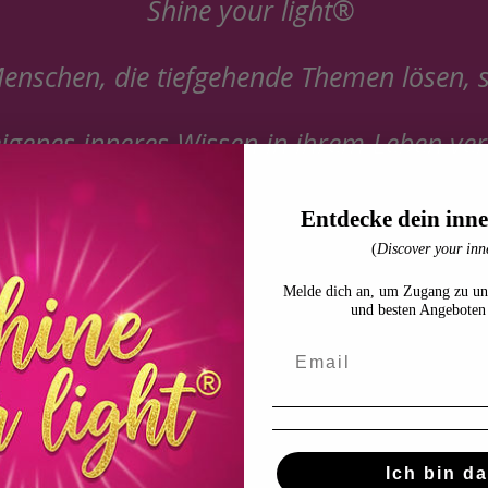
Shine your light®
enschen, die tiefgehende Themen lösen, s
eigenes inneres Wissen in ihrem Leben ve
em Seelen-Business
Lichtcodes für deinen Weg
Entdecke dein inne
💠
(
Discover your inne
Hochschwingende
Lichtcodes,
Melde dich an, um Zugang zu un
Masteries
und besten Angeboten 
&
Frequenzfelder
zur
bewussten
Aktivierung
deiner
Seelenkraft.
Ich bin da