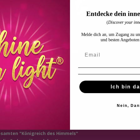
Entdecke dein inne
(
Discover your inne
Melde dich an, um Zugang zu un
-Angebot
und besten Angeboten 
t hast, kannst du jetzt die
Shine your
1 €
erhalten.
de mir gesagt, dass es hierzu Lichtcodes
. Ich bin schon so aufgeregt.
Ich bin da
ionen:
Nein, Dan
ertragung in einer exklusiven 1:1
ch abgestimmt.
gesamten "Königreich des Himmels"