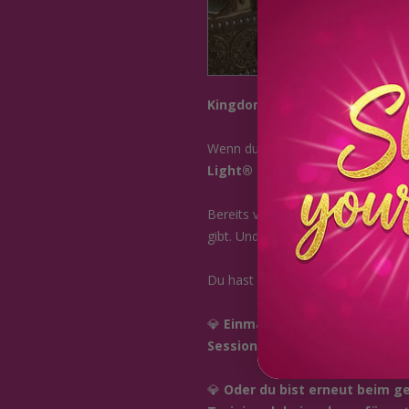
Kingdom Codes – Wiederholer
Wenn du den Kurs bereits absolvier
Light® Kingdom Codes
für
1.11
Bereits vor einem halben Jahr wur
gibt. Und jetzt sind sie endlich da
Du hast dabei zwei kraftvolle Opt
💎
Einmalige hochfrequente Üb
Session
– ganz individuell auf di
💎
Oder du bist erneut beim 