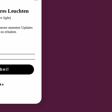
res Leuchten
r light
)
seren neuesten Updates
zu erhalten.
bei!
ke