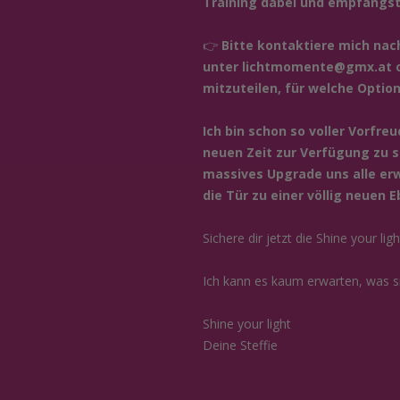
Training dabei und empfängst
👉
Bitte kontaktiere mich nac
unter
lichtmomente@gmx.at
o
mitzuteilen, für welche Option
Ich bin schon so voller Vorfre
neuen Zeit zur Verfügung zu st
massives Upgrade uns alle er
die Tür zu einer völlig neuen 
Sichere dir jetzt die Shine your l
Ich kann es kaum erwarten, was sich
Shine your light
Deine Steffie