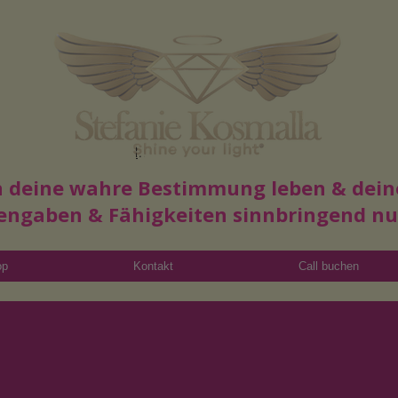
Read More
in deine wahre Bestimmung leben & dein
engaben & Fähigkeiten sinnbringend n
op
Kontakt
Call buchen