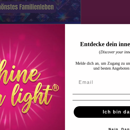
 – Mastery
Entdecke dein inne
 Family Code nicht nur selbst erleben,
(
Discover your inne
egrieren? Werde Mastery Absolvent, um
fessionell weiterzugeben und Familien zu
Melde dich an, um Zugang zu un
inden.
und besten Angeboten 
 alles, was du brauchst, um den Shine your
ben und deinen Kunden zu helfen, ihre
rmieren.
Ich bin da
r Zertifizierung erhältst du die direkte
Nein, Dan