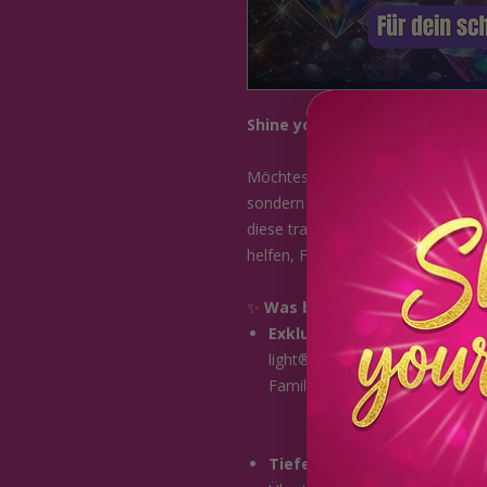
Shine your light® Family Code
Möchtest du den Shine your light®
sondern auch in deine Arbeit int
diese transformative Methode pro
helfen, Frieden und Harmonie zu f
✨
Was bringt dir die Mastery?
Exklusives Wissen:
Du lernst
light® Family Code weiterzuge
Familien nachhaltig zu transfo
Tiefe Transformation:
Vor de