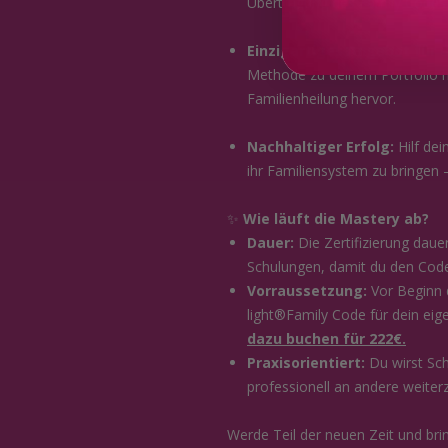
Übertragung des Family Codes, 
Einzigartiges Angebot für d
Methode zu deinem Portfolio hi
Familienheilung hervor.
Nachhaltiger Erfolg:
Hilf dei
ihr Familiensystem zu bringen
✨
Wie läuft die Mastery ab?
Dauer:
Die Zertifizierung dau
Schulungen, damit du den Code 
Vorraussetzung:
Vor Beginn 
light®Family Code für dein ei
dazu buchen für 222€.
Praxisorientiert:
Du wirst Schr
professionell an andere weiter
Werde Teil der neuen Zeit und bri