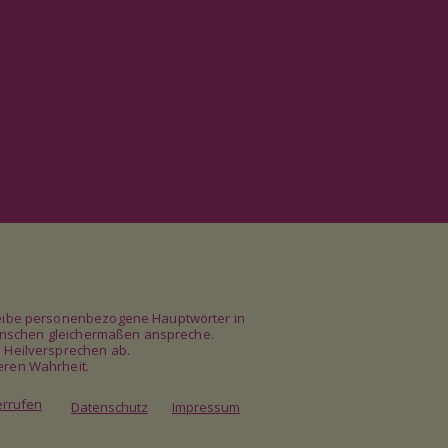
chreibe personenbezogene Hauptwörter in
e Menschen gleichermaßen anspreche.
e Heilversprechen ab.
eren Wahrheit.
errufen
Datenschutz
Impressum