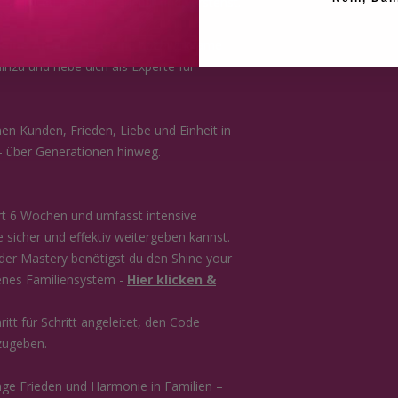
damit du ihn selbst erlebst und verstehst.
eine Arbeit:
Füge eine hochwirksame
nzu und hebe dich als Experte für
nen Kunden, Frieden, Liebe und Einheit in
 – über Generationen hinweg.
ert 6 Wochen und umfasst intensive
sicher und effektiv weitergeben kannst.
der Mastery benötigst du den Shine your
genes Familiensystem -
Hier klicken &
itt für Schritt angeleitet, den Code
zugeben.
nge Frieden und Harmonie in Familien –