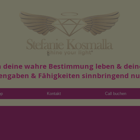
Read More
in deine wahre Bestimmung leben & dein
engaben & Fähigkeiten sinnbringend n
op
Kontakt
Call buchen