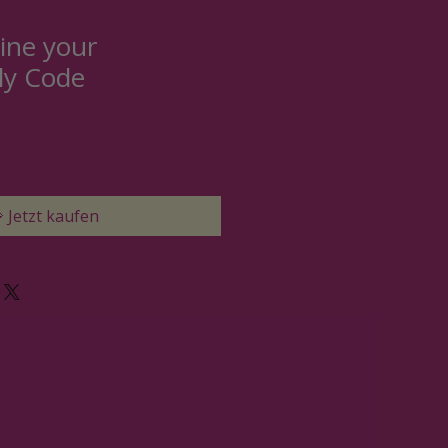
ine your
ly Code
 Jetzt kaufen