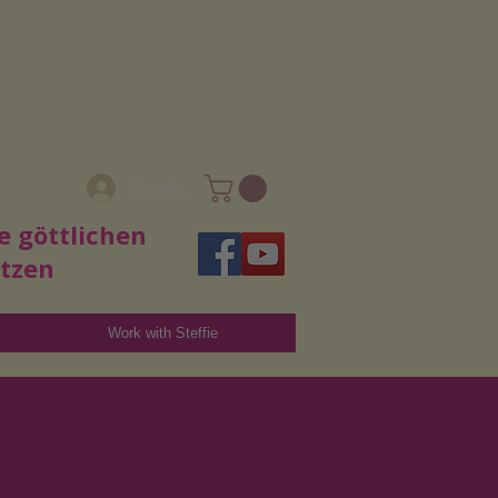
Anmelden
e göttlichen
utzen
Work with Steffie