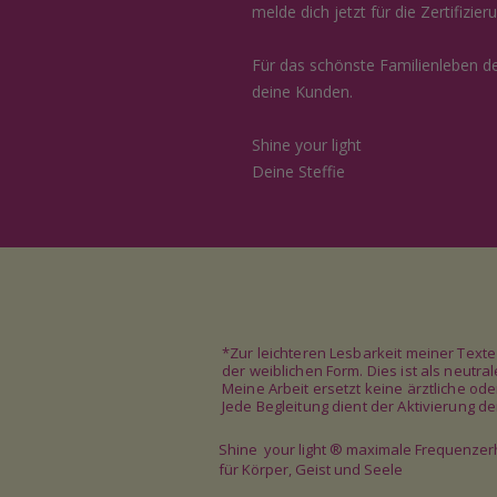
melde dich jetzt für die Zertifizier
Für das schönste Familienleben de
deine Kunden.
Shine your light
Deine Steffie
*Zur leichteren Lesbarkeit meiner Text
der weiblichen Form. Dies ist als neutr
Meine Arbeit ersetzt keine ärztliche od
Jede Begleitung dient der Aktivierung 
Shine your light
®
maximale Frequenze
für Körper, Geist und Seele