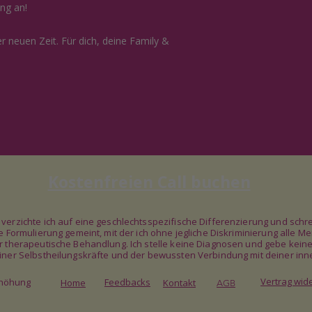
ung an!
r neuen Zeit. Für dich, deine Family &
Kostenfreien Call buchen
e verzichte ich auf eine geschlechtsspezifische Differenzierung und s
ale Formulierung gemeint, mit der ich ohne jegliche Diskriminierung all
er therapeutische Behandlung. Ich stelle keine Diagnosen und gebe kein
deiner Selbstheilungskräfte und der bewussten Verbindung mit deiner inn
Vertrag wid
rhöhung
Feedbacks
Home
Kontakt
AGB