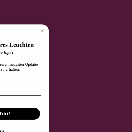
res Leuchten
r light
)
seren neuesten Updates
zu erhalten.
bei!
ke