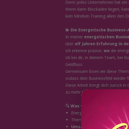
Denn jedes Unternehmen hat ein e
Wenn darin Blockaden liegen, kann
kein Mindset-Training allein den D
💫 Die Energetische Business-
In meiner
energetischen Busin
über
elf Jahren Erfahrung in de
Ich erkenne präzise,
wo
die energ
ob bei dir, in deinem Team, bei K
Geldfluss.
Gemeinsam lösen wir diese Themen
sodass dein Businessfeld wieder fr
Diese Arbeit bringt dich zurück in 
zu mehr Leichtigkeit, Klarheit, Si
🔍 Was wir in der Analyse sic
Energetische
Blockaden & Ve
Themen in
Führung, Team o
Umsatz- und Geldflussbloc