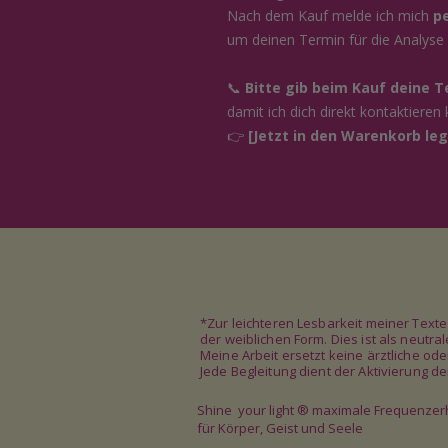
Nach dem Kauf melde ich mich
pe
um deinen Termin für die Analyse 
📞
Bitte gib beim Kauf deine 
damit ich dich direkt kontaktieren 
👉
[Jetzt in den Warenkorb leg
*Zur leichteren Lesbarkeit meiner Text
der weiblichen Form. Dies ist als neutr
Meine Arbeit ersetzt keine ärztliche od
Jede Begleitung dient der Aktivierung 
Shine your light
®
maximale Frequenze
für Körper, Geist und Seele