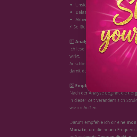
Unsichtbare Hindernisse in
Sic
Belastende Energien aus alten
Aktivierung neuer Aufträge, Pr
⚡ So läuft der Prozess ab
1️⃣
Analyse & Neuausrichtung
Ich lese dein Businessfeld und e
wirkt.
Anschließend erfolgt die
energet
damit dein Unternehmen wieder i
2️⃣
Empfohlene Weiterbegleitu
Nach der Analyse beginnt die tief
In dieser Zeit verändern sich Str
wie im Außen.
Darum empfehle ich dir eine
mona
Monate
, um die neuen Frequen
auftauchende Themen direkt zu kl