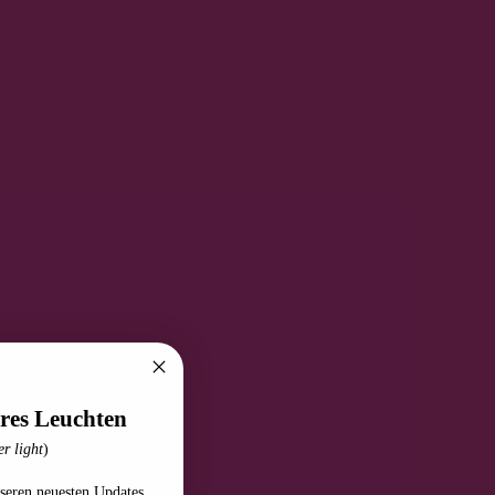
res Leuchten
r light
)
seren neuesten Updates