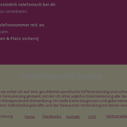
rsönlich telefonisch bei dir
,
zu vereinbaren.
Telefonnummer mit an
,
kann.
en & Platz sichern]
Kostenfreien Call buchen
e verzichte ich auf eine geschlechtsspezifische Differenzierung und s
ale Formulierung gemeint, mit der ich ohne jegliche Diskriminierung all
er therapeutische Behandlung. Ich stelle keine Diagnosen und gebe kein
deiner Selbstheilungskräfte und der bewussten Verbindung mit deiner inn
Vertrag wid
rhöhung
Feedbacks
Home
Kontakt
AGB