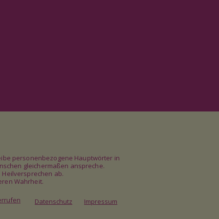
chreibe personenbezogene Hauptwörter in
e Menschen gleichermaßen anspreche.
e Heilversprechen ab.
eren Wahrheit.
errufen
Datenschutz
Impressum