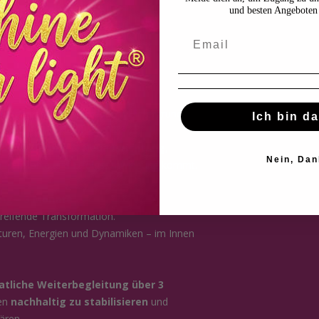
htbarkeit & Marketing
und besten Angeboten 
 Strukturen oder Partnerschaften
ojekte und Umsatzfelder
rkenne genau, was gerade im Hintergrund
Ich bin da
ische Klärung & Neuausrichtung
,
Nein, Dan
n Harmonie und Erfolgsschwingung kommt.
ng – 3 Monate
greifende Transformation.
ukturen, Energien und Dynamiken – im Innen
tliche Weiterbegleitung über 3
zen
nachhaltig zu stabilisieren
und
ären.