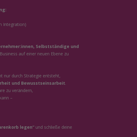
ng:
n Integration)
rnehmer:innen, Selbstständige und
d, Business auf einer neuen Ebene zu
ht nur durch Strategie entsteht,
rheit und Bewusstseinsarbeit
.
are zu verändern,
 kann –
arenkorb legen“
und schließe deine