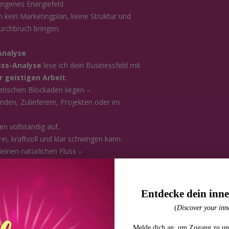
igenes Energiefeld.
 kein Marketingplan, keine Struktur und
urchbruch bringen.
Analyse
ess-Analyse
lese ich dein Businessfeld mit
r geistigen Arbeit
.
etischen Blockaden liegen –
unden, Zulieferern, Projekten oder im
 vollständig auf,
ei, kraftvoll und klar schwingen kann.
deinen natürlichen Fluss –
chtbarkeit und Umsatz.
htbar machen
Entdecke dein inne
rstrickungen
im Businessfeld
(
Discover your inne
der Kommunikation
kaden
Melde dich an, um Zugang zu un