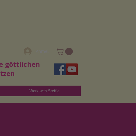
Anmelden
e göttlichen
utzen
Work with Steffie