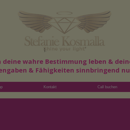
Read More
in deine wahre Bestimmung leben & dein
engaben & Fähigkeiten sinnbringend n
op
Kontakt
Call buchen