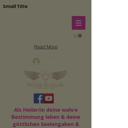
Small Title
Read More
Anmelden
Als Heiler/in deine wahre
Bestimmung leben & deine
göttlichen Seelengaben &