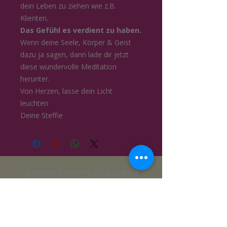
dein Leben zu ziehen wie z.B.
Klienten.
Das Gefühl es verdient zu haben.
Wenn deine Seele, Körper & Geist
dazu ja sagen, dann lade dir jetzt
diese wundervolle Meditation
herunter.
Von Herzen, lasse dein Licht
leuchten
Deine Steffie
Kostenfreien Call buchen
*Zur leichteren Lesbarkeit meiner Texte
verzichte ich auf eine
geschlechtsspezifische Differenzierung und
schreibe personenbezogene Hauptwörter
in der weiblichen Form. Dies ist als neutrale