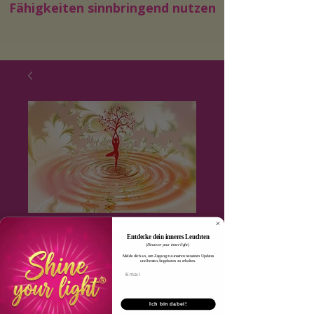
Fähigkeiten sinnbringend nutzen
Mehr als gut
Entdecke dein inneres Leuchten
genug Meditation
(
Discover your inner light
)
Melde dich an, um Zugang zu unseren neuesten Updates
und besten Angeboten zu erhalten.
Preis
€ 55,00
Ich bin dabei!