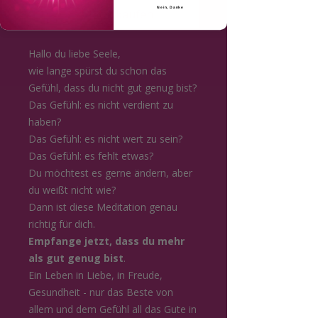
Nein, Danke
💎 Jetzt kaufen
Hallo du liebe Seele,
wie lange spürst du schon das
Gefühl, dass du nicht gut genug bist?
Das Gefühl: es nicht verdient zu
haben?
Das Gefühl: es nicht wert zu sein?
Das Gefühl: es fehlt etwas?
Du möchtest es gerne ändern, aber
du weißt nicht wie?
Dann ist diese Meditation genau
richtig für dich.
Empfange jetzt, dass du mehr
als gut genug bist
.
Ein Leben in Liebe, in Freude,
Gesundheit - nur das Beste von
allem und dem Gefühl all das Gute in