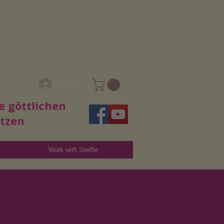
Anmelden
e göttlichen
utzen
Work with Steffie