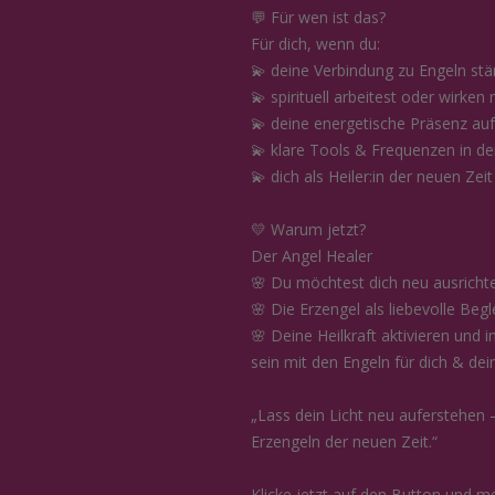
💬 Für wen ist das?
Für dich, wenn du:
💫 deine Verbindung zu Engeln stär
💫 spirituell arbeitest oder wirke
💫 deine energetische Präsenz auf
💫 klare Tools & Frequenzen in dei
💫 dich als Heiler:in der neuen Zeit
💛 Warum jetzt?
Der Angel Healer
🌸 Du möchtest dich neu ausrichte
🌸 Die Erzengel als liebevolle Begl
🌸 Deine Heilkraft aktivieren und i
sein mit den Engeln für dich & dei
„Lass dein Licht neu auferstehen –
Erzengeln der neuen Zeit.“
Klicke jetzt auf den Button und me