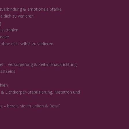
zverbindung & emotionale Stärke
 dich zu verlieren
g
usstrahlen
ealer
hne dich selbst zu verlieren.
l – Verkörperung & Zeitlinienausrichtung
sstseins
ählen
& Lichtkörper-Stabilisierung, Metatron und
 – bereit, sie im Leben & Beruf