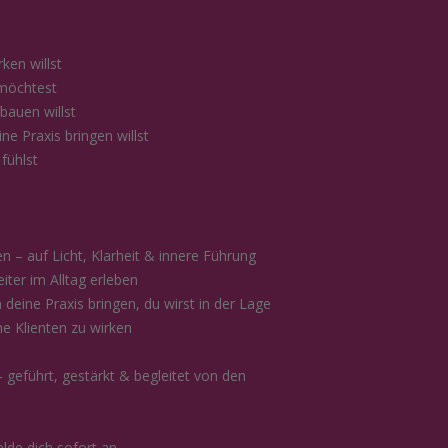
ken willst
n möchtest
bauen willst
ne Praxis bringen willst
 fühlst
n – auf Licht, Klarheit & innere Führung
eiter im Alltag erleben
n deine Praxis bringen, du wirst in der Lage
ne Klienten zu wirken
 geführt, gestärkt & begleitet von den
lde dich sofort an.