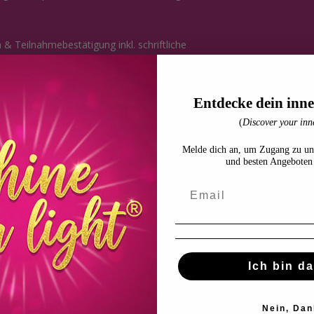
& Teilnahmebestätigung inkl. schriftliche
Entdecke dein inne
ltung & Kanalöffnung
(
Discover your inne
hamuel, Gabriel, Uriel, Metatron
tren
Melde dich an, um Zugang zu un
nstofflichen Chakren
und besten Angeboten 
ldes
indung & Wahrnehmung
dament für deine Energiearbeit & innere
frequenz im Alltag spüren & nutzen
Ich bin da
h balancieren
Nein, Dan
nnen & Ausgleich