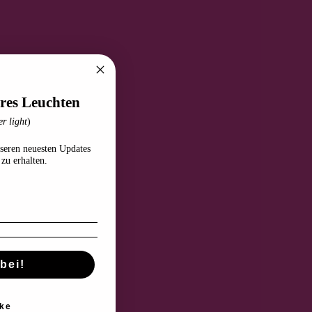
res Leuchten
r light
)
seren neuesten Updates
zu erhalten.
bei!
ke