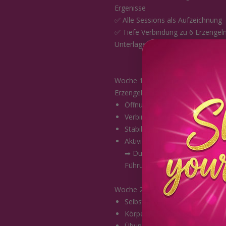
Ergenisse
✅ Alle Sessions als Aufzeichnung
✅ Tiefe Verbindung zu 6 Erzengeln 
Unterlagen
Woche 1: Angel Chakren-Freischa
Erzengel-Feld: Raphael, Michael, C
Öffnung deiner spirituellen Zen
Verbindung der irdischen & fei
Stabilisierung deines Energiefe
Aktivierung deiner Engelverb
➡ Du bekommst ein starkes Fun
Führung.
Woche 2: Erzengel Raphael – Heil
Selbstheilung aktivieren
Körper & Emotionen energetisc
Übung: Energetisches Handsca