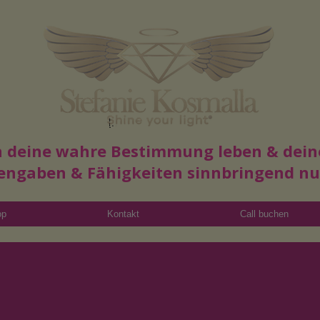
Read More
in deine wahre Bestimmung leben & dein
engaben & Fähigkeiten sinnbringend n
op
Kontakt
Call buchen