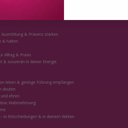
klich bedeutet – und wie du sie im Alltag
e Ausrichtung & Präsenz stärken
n & halten
r Alltag & Praxis
et & souverän in deiner Energie.
tion leben & geistige Führung empfangen
n deuten
 und ehren
uitive Wahrnehmung
mme
 – in Entscheidungen & in deinem Wirken.