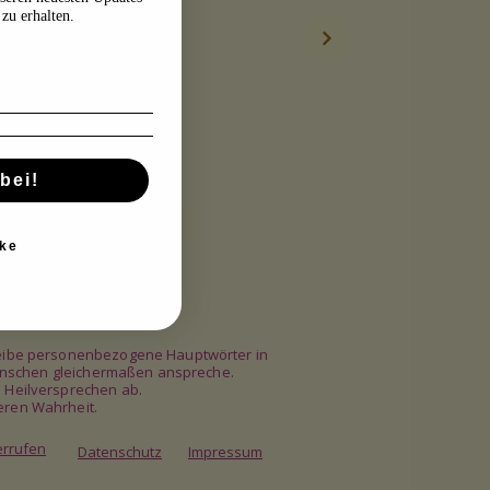
zu erhalten.
bei!
ke
chreibe personenbezogene Hauptwörter in
e Menschen gleichermaßen anspreche.
e Heilversprechen ab.
eren Wahrheit.
errufen
Datenschutz
Impressum