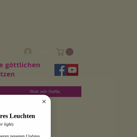
Anmelden
e göttlichen
utzen
Work with Steffie
res Leuchten
r light
)
seren neuesten Updates