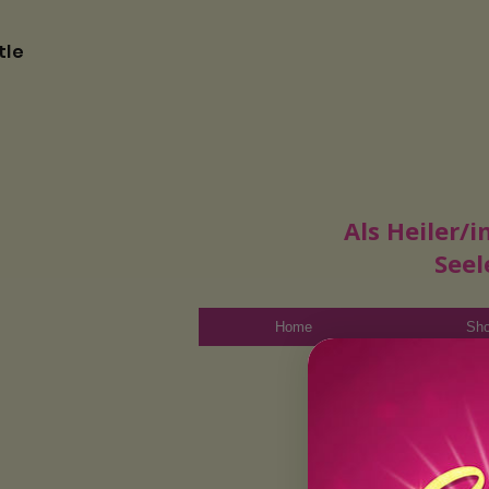
tle
Als Heiler/
Seel
Home
Sh