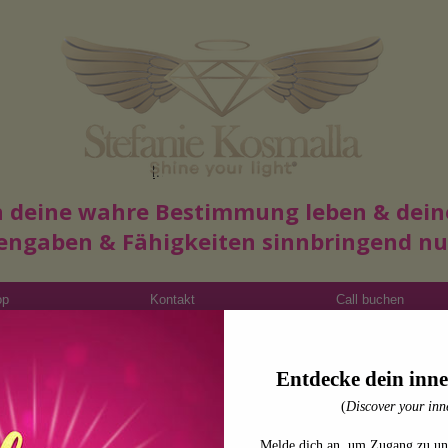
Read More
in deine wahre Bestimmung leben & dein
engaben & Fähigkeiten sinnbringend n
op
Kontakt
Call buchen
Entdecke dein inne
(
Discover your inne
Melde dich an, um Zugang zu un