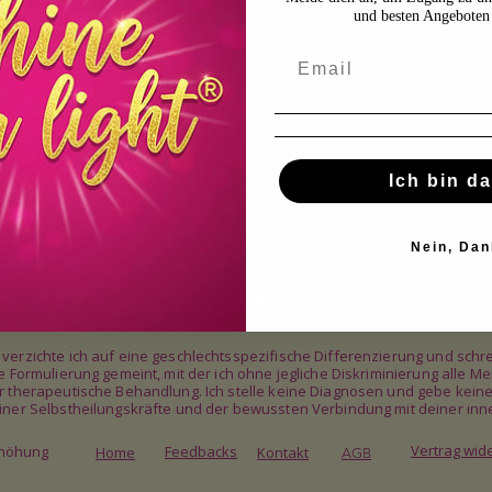
und besten Angeboten 
Ich bin da
Nein, Dan
Kostenfreien Call buchen
e verzichte ich auf eine geschlechtsspezifische Differenzierung und s
ale Formulierung gemeint, mit der ich ohne jegliche Diskriminierung all
er therapeutische Behandlung. Ich stelle keine Diagnosen und gebe kein
deiner Selbstheilungskräfte und der bewussten Verbindung mit deiner inn
Vertrag wid
rhöhung
Feedbacks
Home
Kontakt
AGB