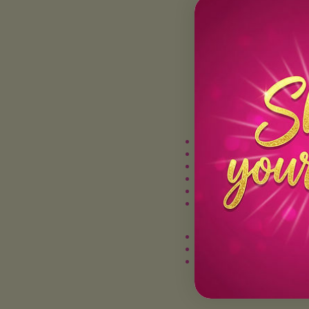
Willkommen bei Lichtmom
Hier begleiten wir dich a
Präsenz. Durch maßgeschn
Authentizität und umarms
Was Lichtmome
Über 10.000 Stunden Pra
11 Jahre Erfahrung
Individuell angepasste, 
Persönliche, engagierte 
Mehr als 450 Menschen 
Autorin von drei inspiri
Unser Versprec
Schnelle und nachhaltige
Integration von Freude, 
Zugang zu Fülle, erfülle
Du bist hier willkommen –