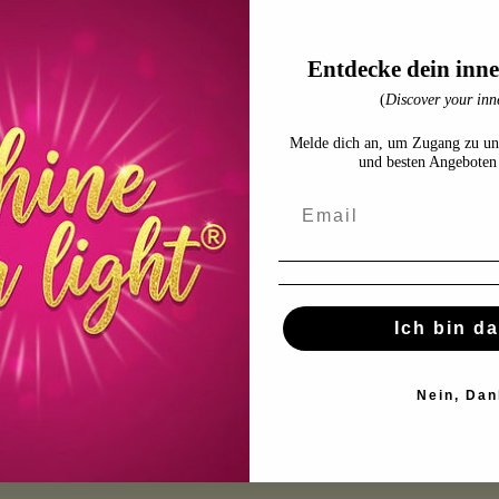
Über Mich
Entdecke dein inne
(
Discover your inne
ente, dem „Shine Your Light®“-Universum von Stefanie Kosmalla.
uf deinem Weg zurück zu dir selbst – zu deiner wahren Essenz, inneren 
Melde dich an, um Zugang zu un
eiderte Unterstützung, intuitive Heilung und transformative Begleitu
und besten Angeboten 
t das Licht deiner Seele.
nte auszeichnet
xiserfahrung
herzbasierte Lösungen
Begleitung
ausgebildet
Ich bin da
erenden Büchern
hen an dich
 Transformation durch Geistheilung der Neuen Zeit und die Shine Yo
Nein, Dan
Gesundheit, Energie, Ganzheit und Klarheit in dein Leben
nden Beziehungen und einem Leben, das deine Seele wirklich nährt
 egal, ob dein innerer Ruf gerade erst erwacht oder du bereits bereit b
zu leuchten.