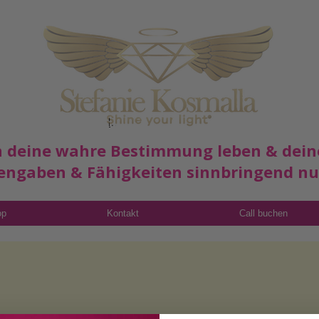
Read More
in deine wahre Bestimmung leben & dein
engaben & Fähigkeiten sinnbringend n
op
Kontakt
Call buchen