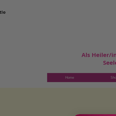
tle
Als Heiler/
Seel
Home
Sh