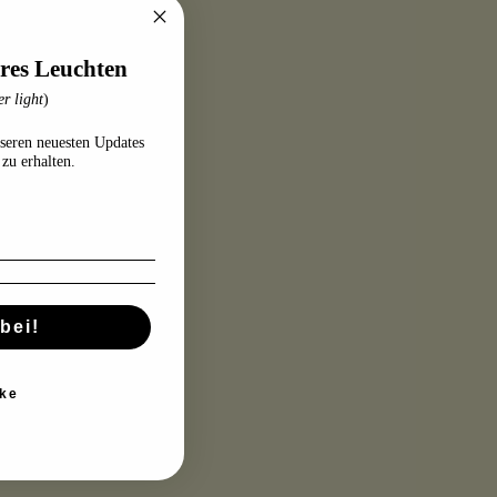
res Leuchten
r light
)
Freiheit und kraftvollen
seren neuesten Updates
ng findest du zu deiner
zu erhalten.
bei!
ur Light® Codes
ke
ist, in voller Strahlkraft