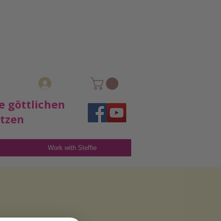
Anmelden
e göttlichen
utzen
Work with Steffie