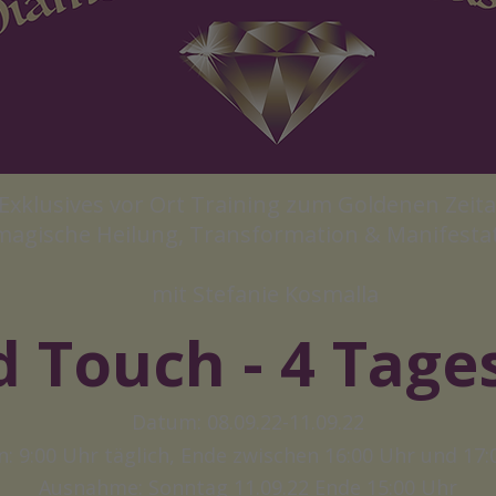
Exklusives vor Ort Training zum Goldenen Zeita
magische Heilung, Transformation & Manifesta
mit Stefanie Kosmalla
 Touch - 4 Tages
Datum: 08.09.22-11.09.22
: 9:00 Uhr täglich
, Ende zwischen 16:00 Uhr und 17:
Ausnahme: Sonntag 11.09.22 Ende 15:00 Uhr