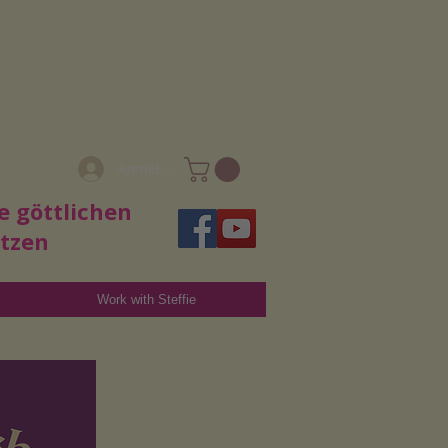
Anmelden
e göttlichen
utzen
Work with Steffie