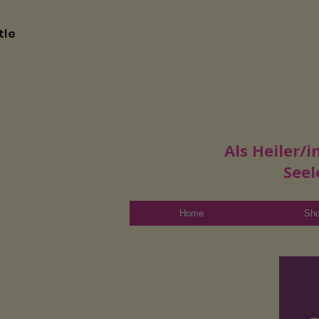
tle
Als Heiler/
Seel
Home
Sh