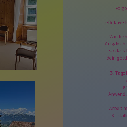
Folge
effektive 
Wiederh
Ausgleich 
so dass 
dein gött
3. Tag:
Han
Anwendun
Arbeit 
Kristal