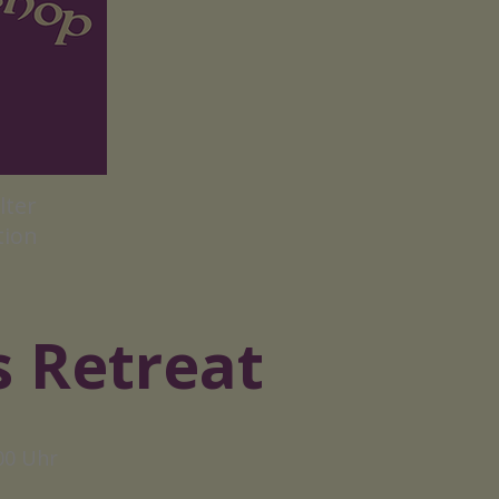
lter
tion
 Retreat
00 Uhr