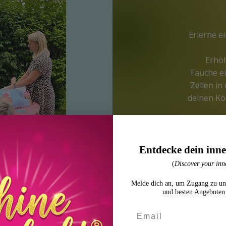
Erlerne e
Erhö
Tauche ei
Zellen in
deinen Kör
Rückve
Folge
Entdecke dein inne
(
Discover your inne
Erhöhung
Melde dich an, um Zugang zu un
und besten Angeboten 