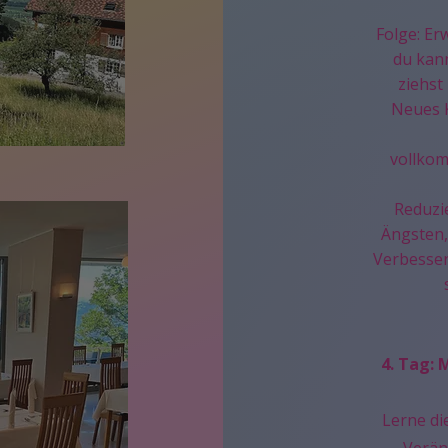
Folge: Er
du kan
ziehst
Neues K
vollkomm
Reduzi
Ängsten,
Verbesser
4. Tag: 
Lerne di