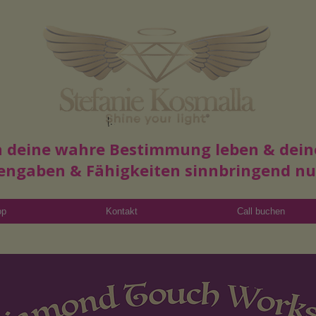
Read More
in deine wahre Bestimmung leben & dein
engaben & Fähigkeiten sinnbringend n
op
Kontakt
Call buchen