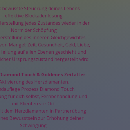
: bewusste Steuerung deines Lebens
effektive Blockadenlösung
Herstellung jedes Zustandes wieder in der
Norm der Schöpfung
erstellung des inneren Gleichgewichtes
von Mangel: Zeit, Gesundheit, Geld, Liebe,
Heilung auf allen Ebenen geschieht und
licher Ursprungszustand hergestellt wird
 Diamond Touch & Goldenes Zeitalter
Aktivierung des Herzdiamanten.
dauflege Prozess Diamond Touch.
g für dich selbst, Fernbehandlung und
mit Klienten vor Ort.
mit dem Herzdiamanten in Partnerübung
lines Bewusstsein zur Erhöhung deiner
Schwingung.