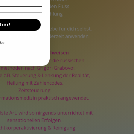
du kommst wieder in den Fluss
strahlende Ausstrahlung
bei!
 die Symphonie der Liebe für dich selbst,
Familie und Klienten jederzeit anwenden.
ke
2. Tag: Russische Heilweisen
reiches Seminar über die russischen
imethoden nach Grigori Grabovoi.
e z.B. Steuerung & Lenkung der Realität,
Heilung mit Zahlencodes,
Zeitsteuerung.
ormationsmedizin praktisch angewendet.
lste Art, wird so nirgends unterrichtet mit
sensationellen Erfolgen.
chtkörperaktivierung & Reinigung