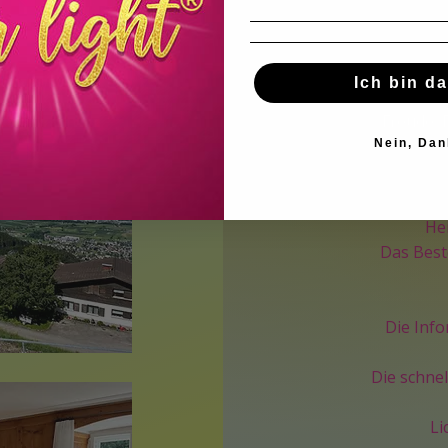
Ich bin da
Du kannst
Freude, 
Nein, Dan
umfang
He
Das Best
Die Inf
Die schnel
Li